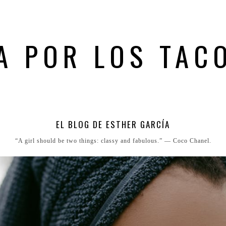
A POR LOS TAC
EL BLOG DE ESTHER GARCÍA
“A girl should be two things: classy and fabulous.” ― Coco Chanel.