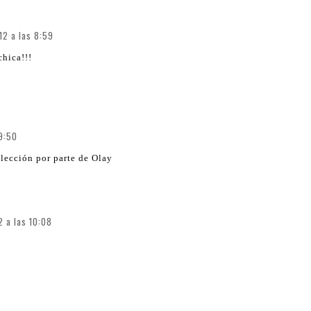
012 a las 8:59
chica!!!
 9:50
lección por parte de Olay
2 a las 10:08