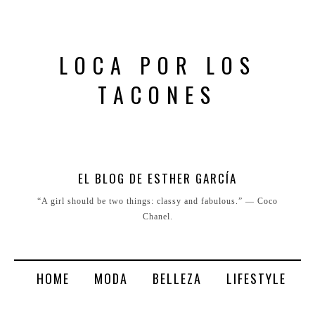
LOCA POR LOS
TACONES
EL BLOG DE ESTHER GARCÍA
“A girl should be two things: classy and fabulous.” ― Coco
Chanel.
HOME
MODA
BELLEZA
LIFESTYLE