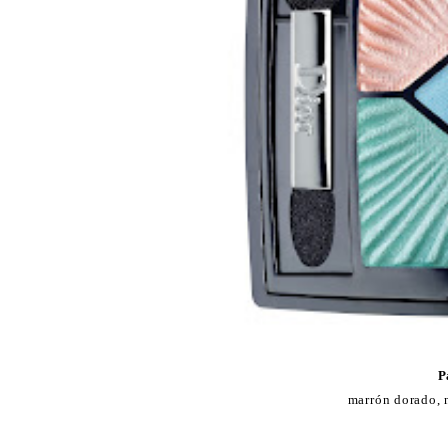
P
marrón dorado, n