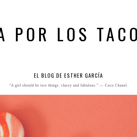
A POR LOS TAC
EL BLOG DE ESTHER GARCÍA
“A girl should be two things: classy and fabulous.” ― Coco Chanel.