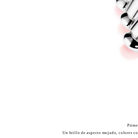
Prime
Un brillo de aspecto mojado, colores co