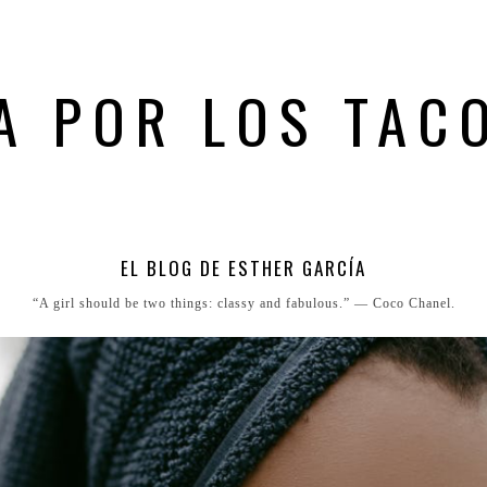
A POR LOS TAC
EL BLOG DE ESTHER GARCÍA
“A girl should be two things: classy and fabulous.” ― Coco Chanel.