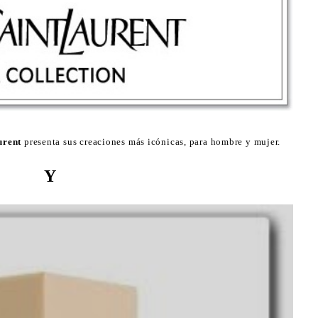
urent
presenta sus creaciones más icónicas, para hombre y mujer.
Y