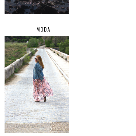
MODA
.