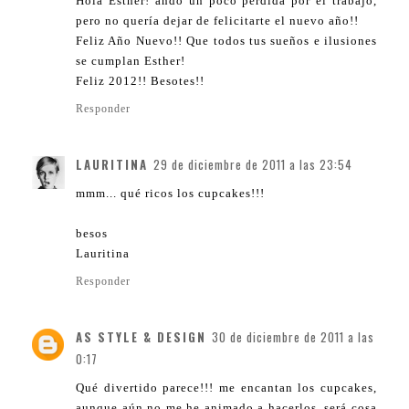
Hola Esther! ando un poco perdida por el trabajo,
pero no quería dejar de felicitarte el nuevo año!!
Feliz Año Nuevo!! Que todos tus sueños e ilusiones
se cumplan Esther!
Feliz 2012!! Besotes!!
Responder
LAURITINA
29 de diciembre de 2011 a las 23:54
mmm... qué ricos los cupcakes!!!
besos
Lauritina
Responder
AS STYLE & DESIGN
30 de diciembre de 2011 a las
0:17
Qué divertido parece!!! me encantan los cupcakes,
aunque aún no me he animado a hacerlos, será cosa