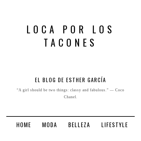
LOCA POR LOS
TACONES
EL BLOG DE ESTHER GARCÍA
“A girl should be two things: classy and fabulous.” ― Coco
Chanel.
HOME
MODA
BELLEZA
LIFESTYLE