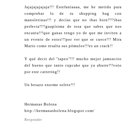
Jajajajajajaja!!! Estefaníaaaa, me he metido para
comprobar lo de tu shopping bag con
manoletinas!!! y decías que no ibas bien???ibas
perfecta!!!!guapísima de rosa que sabes que nos
encanta!!!que ganas tengo yo de que me inviten a
un evento de estos!!!por ver que se cuece!!! Mira
Mario como resalta sus pómulos!!!es un crack!!
Y qué decir del "tapeo"!!! mucho mejor jamoncito
del bueno que tanto cupcake que ya aburre!!!voto
por este cattering!!
Un besazo enorme solete!!!
Hermanas Bolena
http://hermanasbolena.blogspot.com/
Responder