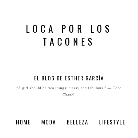
LOCA POR LOS
TACONES
EL BLOG DE ESTHER GARCÍA
“A girl should be two things: classy and fabulous.” ― Coco
Chanel.
HOME
MODA
BELLEZA
LIFESTYLE