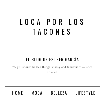
LOCA POR LOS
TACONES
EL BLOG DE ESTHER GARCÍA
“A girl should be two things: classy and fabulous.” ― Coco
Chanel.
HOME
MODA
BELLEZA
LIFESTYLE