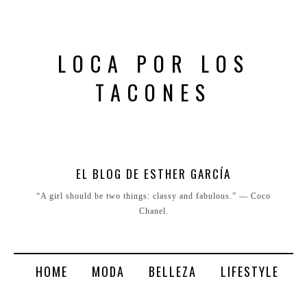
LOCA POR LOS
TACONES
EL BLOG DE ESTHER GARCÍA
“A girl should be two things: classy and fabulous.” ― Coco
Chanel.
HOME
MODA
BELLEZA
LIFESTYLE