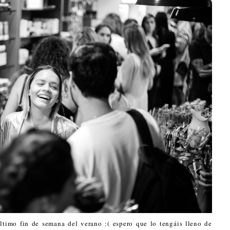
último fin de semana del verano :( espero que lo tengáis lleno de