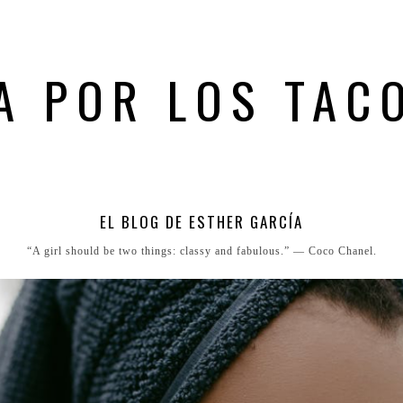
A POR LOS TAC
EL BLOG DE ESTHER GARCÍA
“A girl should be two things: classy and fabulous.” ― Coco Chanel.