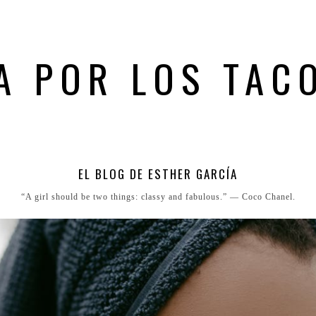
A POR LOS TAC
EL BLOG DE ESTHER GARCÍA
“A girl should be two things: classy and fabulous.” ― Coco Chanel.