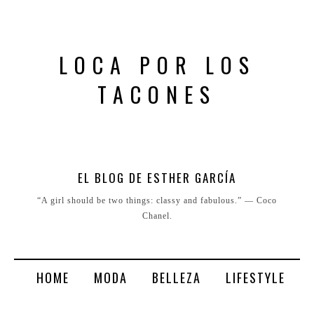
LOCA POR LOS
TACONES
EL BLOG DE ESTHER GARCÍA
“A girl should be two things: classy and fabulous.” ― Coco
Chanel.
HOME
MODA
BELLEZA
LIFESTYLE