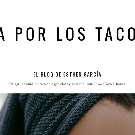
A POR LOS TAC
EL BLOG DE ESTHER GARCÍA
“A girl should be two things: classy and fabulous.” ― Coco Chanel.