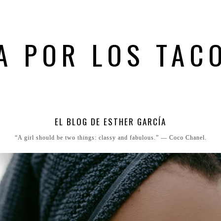
A POR LOS TAC
EL BLOG DE ESTHER GARCÍA
“A girl should be two things: classy and fabulous.” ― Coco Chanel.