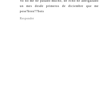
Yo no me he pasado mucho, de echo he adelgazado
un mes desde primeros de diciembre que me
pese!bien!!!bsts
Responder