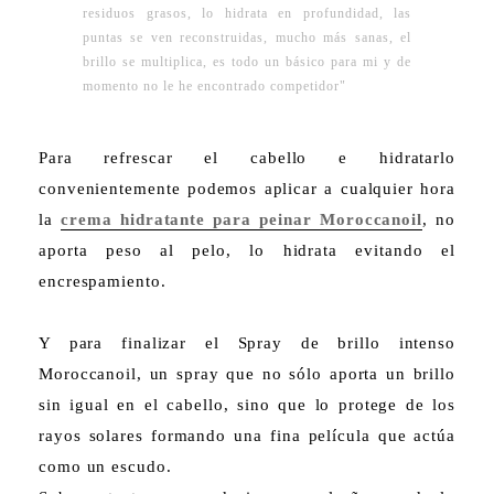
residuos grasos, lo hidrata en profundidad, las
puntas se ven reconstruidas, mucho más sanas, el
brillo se multiplica, es todo un básico para mi y de
momento no le he encontrado competidor"
Para refrescar el cabello e hidratarlo
convenientemente podemos aplicar a cualquier hora
la
crema hidratante para peinar Moroccanoil
, no
aporta peso al pelo, lo hidrata evitando el
encrespamiento.
Y para finalizar el Spray de brillo intenso
Moroccanoil, un spray que no sólo aporta un brillo
sin igual en el cabello, sino que lo protege de los
rayos solares formando una fina película que actúa
como un escudo.