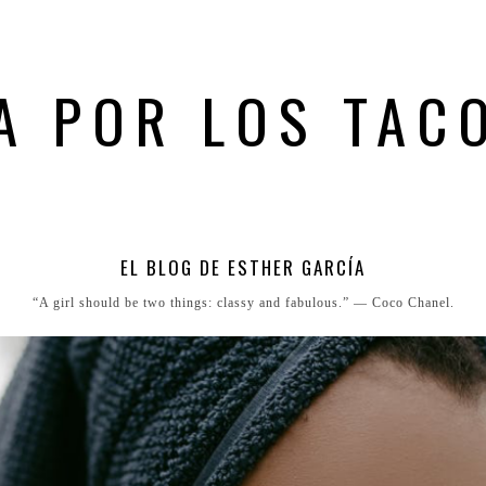
A POR LOS TAC
EL BLOG DE ESTHER GARCÍA
“A girl should be two things: classy and fabulous.” ― Coco Chanel.