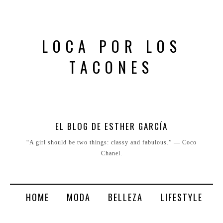
LOCA POR LOS
TACONES
EL BLOG DE ESTHER GARCÍA
“A girl should be two things: classy and fabulous.” ― Coco
Chanel.
HOME
MODA
BELLEZA
LIFESTYLE