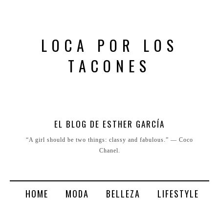
LOCA POR LOS
TACONES
EL BLOG DE ESTHER GARCÍA
“A girl should be two things: classy and fabulous.” ― Coco
Chanel.
HOME
MODA
BELLEZA
LIFESTYLE