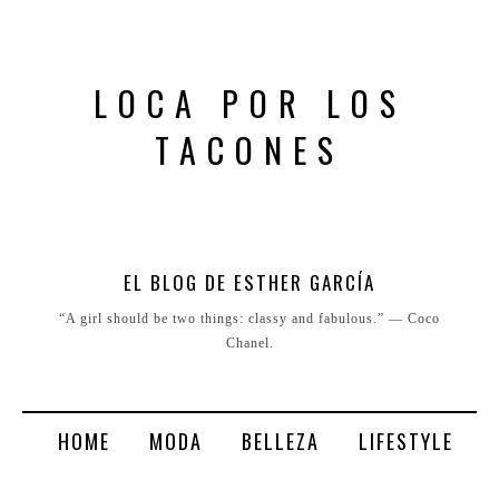
LOCA POR LOS
TACONES
EL BLOG DE ESTHER GARCÍA
“A girl should be two things: classy and fabulous.” ― Coco
Chanel.
HOME
MODA
BELLEZA
LIFESTYLE