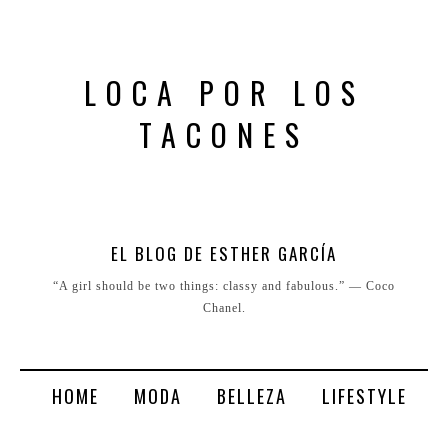
LOCA POR LOS
TACONES
EL BLOG DE ESTHER GARCÍA
“A girl should be two things: classy and fabulous.” ― Coco
Chanel.
HOME
MODA
BELLEZA
LIFESTYLE