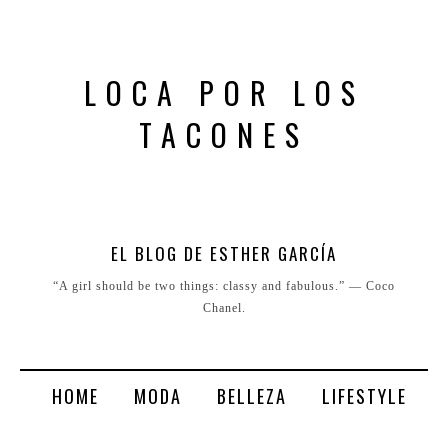
LOCA POR LOS
TACONES
EL BLOG DE ESTHER GARCÍA
“A girl should be two things: classy and fabulous.” ― Coco
Chanel.
HOME
MODA
BELLEZA
LIFESTYLE