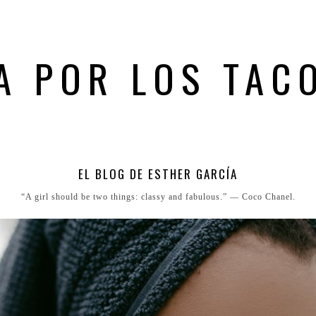
A POR LOS TAC
EL BLOG DE ESTHER GARCÍA
“A girl should be two things: classy and fabulous.” ― Coco Chanel.