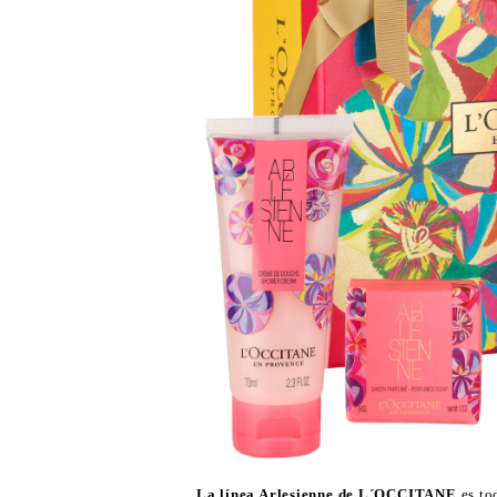
La línea Arlesienne de L´OCCITANE
es to