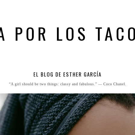
A POR LOS TAC
EL BLOG DE ESTHER GARCÍA
“A girl should be two things: classy and fabulous.” ― Coco Chanel.