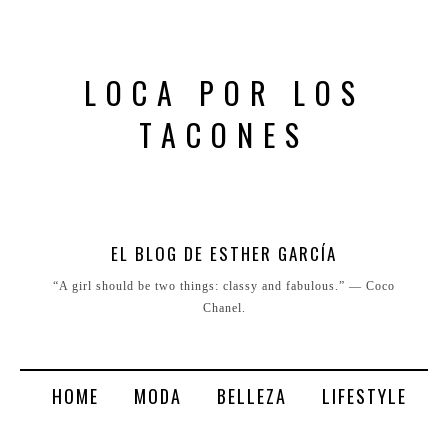
LOCA POR LOS
TACONES
EL BLOG DE ESTHER GARCÍA
“A girl should be two things: classy and fabulous.” ― Coco
Chanel.
HOME
MODA
BELLEZA
LIFESTYLE