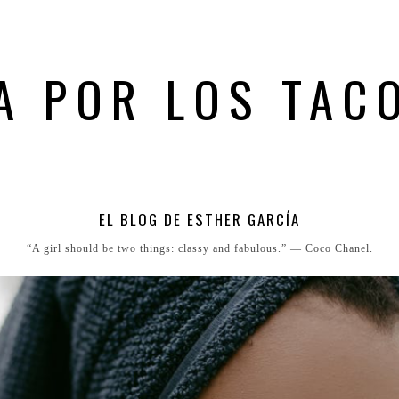
A POR LOS TAC
EL BLOG DE ESTHER GARCÍA
“A girl should be two things: classy and fabulous.” ― Coco Chanel.