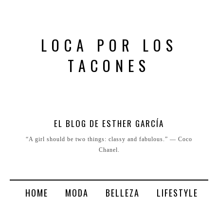
LOCA POR LOS
TACONES
EL BLOG DE ESTHER GARCÍA
“A girl should be two things: classy and fabulous.” ― Coco
Chanel.
HOME
MODA
BELLEZA
LIFESTYLE