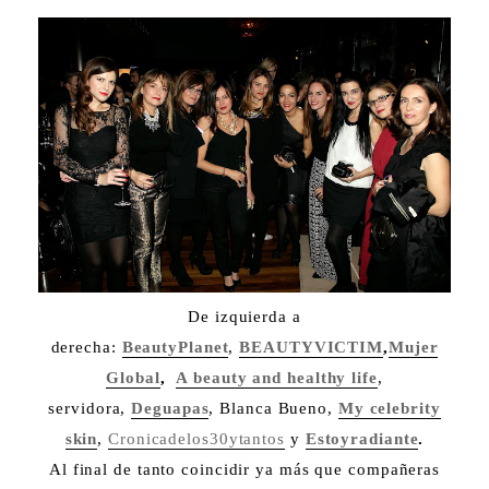
De izquierda a
derecha:
BeautyPlanet
,
BEAUTYVICTIM
,
Mujer
Global
,
A beauty and healthy life
,
servidora,
Deguapas
, Blanca Bueno,
My celebrity
skin
,
Cronicadelos30ytantos
y
Estoyradiante
.
Al final de tanto coincidir ya más que compañeras