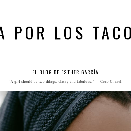
A POR LOS TAC
EL BLOG DE ESTHER GARCÍA
“A girl should be two things: classy and fabulous.” ― Coco Chanel.