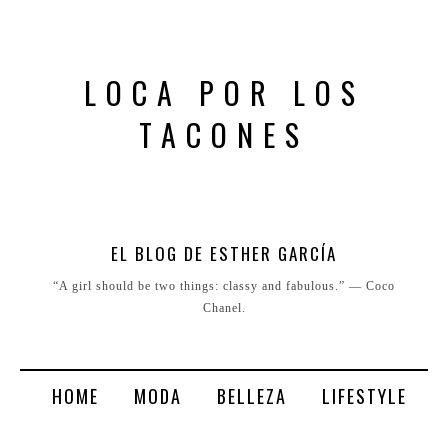
LOCA POR LOS
TACONES
EL BLOG DE ESTHER GARCÍA
“A girl should be two things: classy and fabulous.” ― Coco
Chanel.
HOME
MODA
BELLEZA
LIFESTYLE