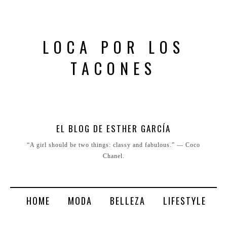
LOCA POR LOS
TACONES
EL BLOG DE ESTHER GARCÍA
“A girl should be two things: classy and fabulous.” ― Coco
Chanel.
HOME
MODA
BELLEZA
LIFESTYLE