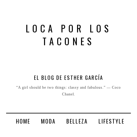
LOCA POR LOS
TACONES
EL BLOG DE ESTHER GARCÍA
“A girl should be two things: classy and fabulous.” ― Coco
Chanel.
HOME
MODA
BELLEZA
LIFESTYLE