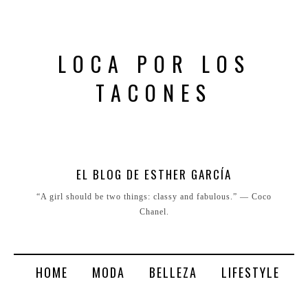
LOCA POR LOS
TACONES
EL BLOG DE ESTHER GARCÍA
“A girl should be two things: classy and fabulous.” ― Coco
Chanel.
HOME
MODA
BELLEZA
LIFESTYLE