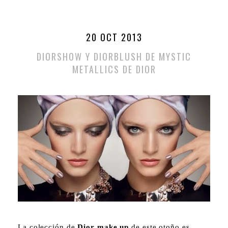
20 OCT 2013
DIORSHOW Y DIORBLUSH DE MYSTIC
METALLICS DE DIOR
La colección de
Dior make up
de este otoño es