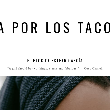
A POR LOS TAC
EL BLOG DE ESTHER GARCÍA
“A girl should be two things: classy and fabulous.” ― Coco Chanel.