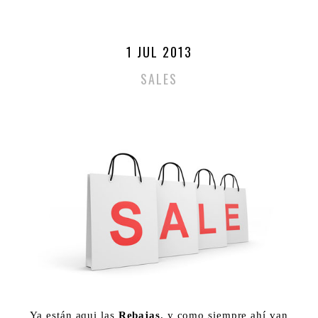
1 JUL 2013
SALES
Ya están aqui las
Rebajas
, y como siempre ahí van