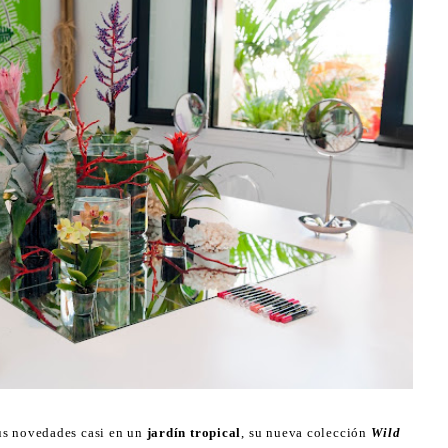
us novedades casi en un
jardín tropical
, su nueva colección
Wild