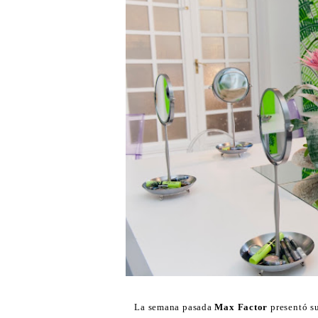
La semana pasada
Max Factor
presentó s