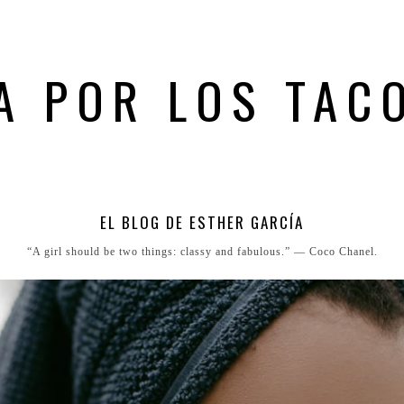
A POR LOS TAC
EL BLOG DE ESTHER GARCÍA
“A girl should be two things: classy and fabulous.” ― Coco Chanel.