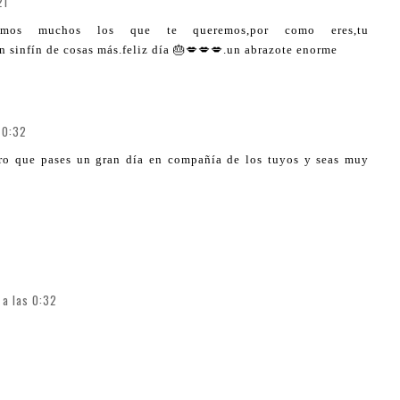
21
somos muchos los que te queremos,por como eres,tu
 sinfín de cosas más.feliz día 🎂💋💋💋.un abrazote enorme
 0:32
ero que pases un gran día en compañía de los tuyos y seas muy
 a las 0:32