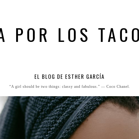
A POR LOS TAC
EL BLOG DE ESTHER GARCÍA
“A girl should be two things: classy and fabulous.” ― Coco Chanel.