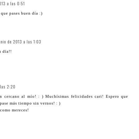
013 a las 0:51
 que pases buen día :)
unio de 2013 a las 1:03
u día!!
 las 2:20
 cercano al mío! : ) Muchísimas felicidades cari! Espero que
ase más tiempo sin vernos! : )
e como mereces!