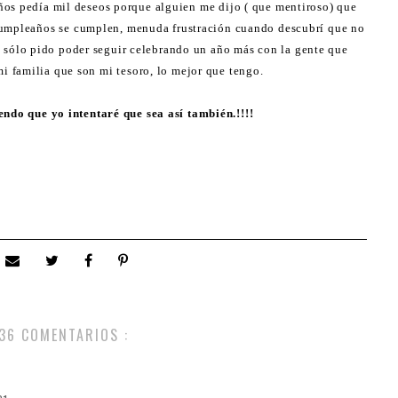
os pedía mil deseos porque alguien me dijo ( que mentiroso) que
 cumpleaños se cumplen, menuda frustración cuando descubrí que no
s sólo pido poder seguir celebrando un año más con la gente que
i familia que son mi tesoro, lo mejor que tengo.
endo que yo intentaré que sea así también.!!!!
36 COMENTARIOS :