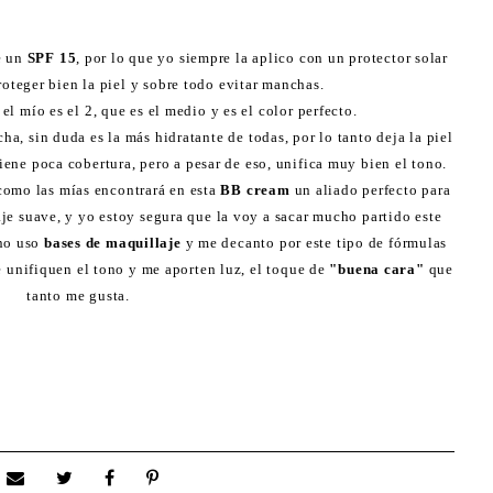
e un
SPF 15
, por lo que yo siempre la aplico con un protector solar
roteger bien la piel y sobre todo evitar manchas.
 el mío es el 2, que es el medio y es el color perfecto.
ha, sin duda es la más hidratante de todas, por lo tanto deja la piel
tiene poca cobertura, pero a pesar de eso, unifica muy bien el tono.
omo las mías encontrará en esta
BB cream
un aliado perfecto para
je suave, y yo estoy segura que la voy a sacar mucho partido este
no uso
bases de maquillaje
y me decanto por este tipo de fórmulas
e unifiquen el tono y me aporten luz, el toque de
"buena cara"
que
tanto me gusta.