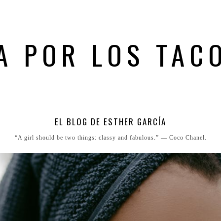
A POR LOS TAC
EL BLOG DE ESTHER GARCÍA
“A girl should be two things: classy and fabulous.” ― Coco Chanel.