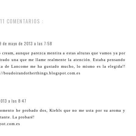
11 COMENTARIOS :
9 de mayo de 2013 a las 7:58
cream, aunque parezca mentira a estas alturas que vamos ya por
trado una que me llame realmente la atención. Estaba pensando
esta de Lancome me ha gustado mucho, lo mismo es la elegida!!
p://boudoirandotherthings.blogspot.com.es
013 a las 8:47
momento he probado dos, Kiehls que no me usta por su aroma y
tante. La probaré!
pot.com.es