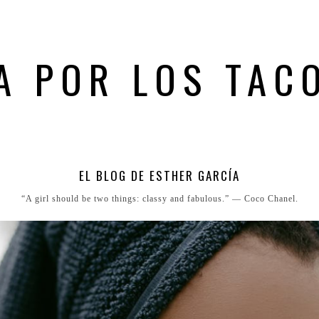
A POR LOS TAC
EL BLOG DE ESTHER GARCÍA
“A girl should be two things: classy and fabulous.” ― Coco Chanel.