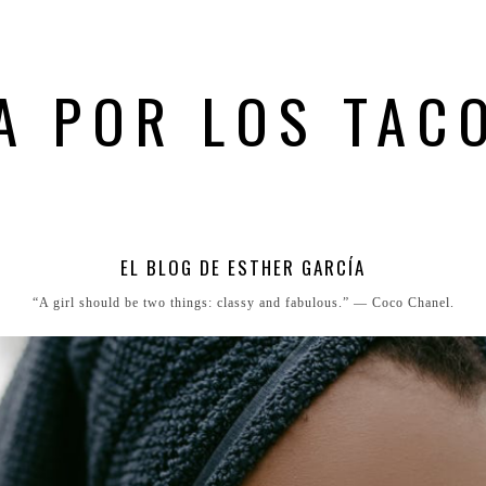
A POR LOS TAC
EL BLOG DE ESTHER GARCÍA
“A girl should be two things: classy and fabulous.” ― Coco Chanel.