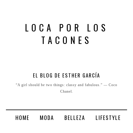
LOCA POR LOS
TACONES
EL BLOG DE ESTHER GARCÍA
“A girl should be two things: classy and fabulous.” ― Coco
Chanel.
HOME
MODA
BELLEZA
LIFESTYLE