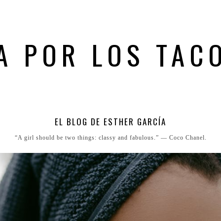
A POR LOS TAC
EL BLOG DE ESTHER GARCÍA
“A girl should be two things: classy and fabulous.” ― Coco Chanel.