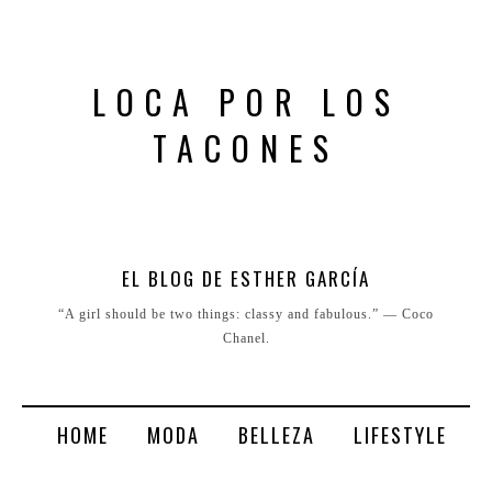
LOCA POR LOS
TACONES
EL BLOG DE ESTHER GARCÍA
“A girl should be two things: classy and fabulous.” ― Coco
Chanel.
HOME
MODA
BELLEZA
LIFESTYLE