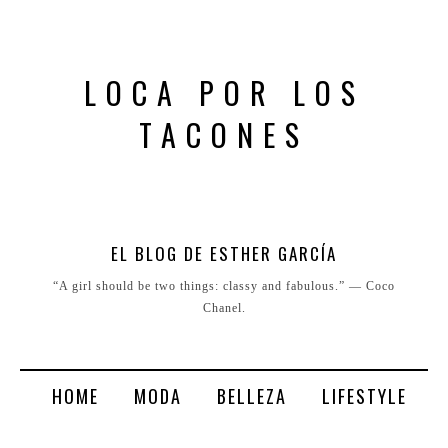
LOCA POR LOS
TACONES
EL BLOG DE ESTHER GARCÍA
“A girl should be two things: classy and fabulous.” ― Coco
Chanel.
HOME
MODA
BELLEZA
LIFESTYLE