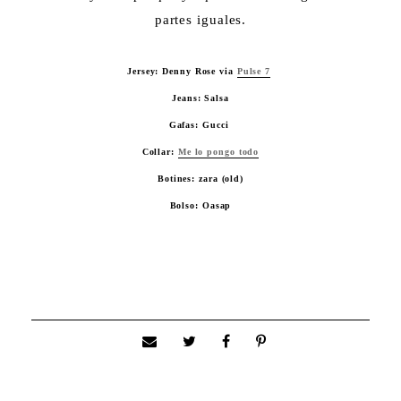
partes iguales.
Jersey: Denny Rose via
Pulse 7
Jeans: Salsa
Gafas: Gucci
Collar:
Me lo pongo todo
Botines: zara (old)
Bolso: Oasap