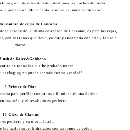
 tonos, uno de ellos dorado, ideal para las noches de fiesta.
a la perfección. Me encanta! y no se va, máxima duración.
 de sombra de cejas de Lancôme
 de la corona de la última colección de Lancôme, es para las cejas,
il, con los tonos que lleva, yo estoy encantada con ella y la uso a
diario.
Blush de Dolce&Gabbana
avorito de todos los que he probado nunca.
 su packaging no puede ser más bonito ¿verdad?
9-Primer de Dior
rocha para perfilar contornos e iluminar, es una delicia.
ntón, sién, y el resultado es perfecto.
10-Gloss de Clarins
r es perfecto y su olor más aún.
e los labios super hidratados con un toque de color.