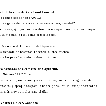
nk Celebration de Yves Saint Laurent
os compactos en tono A01GA
dan ganas de llevarse esta polvera a casa, ¿verdad?
rillantes, que yo uso para iluminar más que para otra cosa, porque
uz y dejan la piel como el terciopelo.
r Máscara de Germaine de Capuccini
sificadora de pestañas, potencia su crecimiento
a las pestañas, todo un descubrimiento.
tro sombras de Germaine de Capuccini.
Número 238 Délice
avorecedor, un marrón y un color topo, todos ellos ligeramente
onos muy apropiados para la noche por su brillo, aunque son tonos
también muy ponibles para el día.
Eye liner Dolce&Gabbana