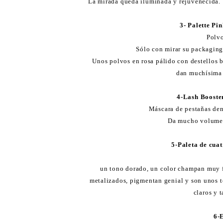
La mirada queda iluminada y rejuvenecida.
3- Palette Pi
Polv
Sólo con mirar su packaging 
Unos polvos en rosa pálido con destellos b
dan muchísima l
4-Lash Booste
Máscara de pestañas den
Da mucho volumen 
5-Paleta de cua
un tono dorado, un color champan muy f
metalizados, pigmentan genial y son unos t
claros y 
6-