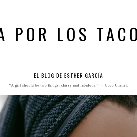
A POR LOS TAC
EL BLOG DE ESTHER GARCÍA
“A girl should be two things: classy and fabulous.” ― Coco Chanel.