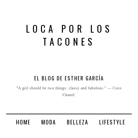
LOCA POR LOS
TACONES
EL BLOG DE ESTHER GARCÍA
“A girl should be two things: classy and fabulous.” ― Coco
Chanel.
HOME
MODA
BELLEZA
LIFESTYLE