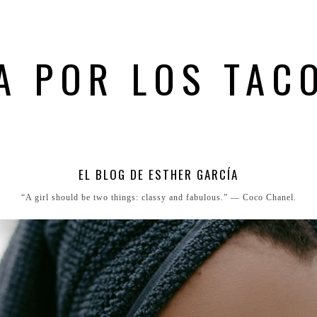
A POR LOS TAC
EL BLOG DE ESTHER GARCÍA
“A girl should be two things: classy and fabulous.” ― Coco Chanel.