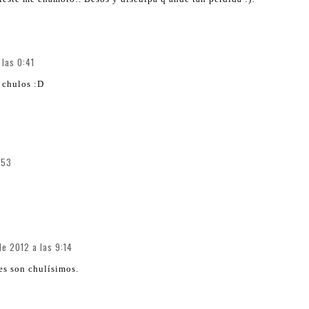
 las 0:41
n chulos :D
:53
de 2012 a las 9:14
es son chulísimos.