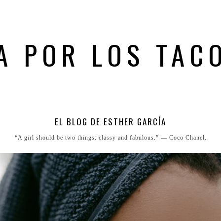
A POR LOS TAC
EL BLOG DE ESTHER GARCÍA
“A girl should be two things: classy and fabulous.” ― Coco Chanel.