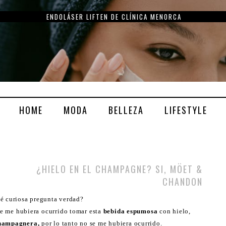
ENDOLÁSER LIFTEN DE CLÍNICA MENORCA
HOME
MODA
BELLEZA
LIFESTYLE
¿HIELO EN EL CHAMPAGNE? SI, MÖET &
CHANDON
é curiosa pregunta verdad?
e me hubiera ocurrido tomar esta
bebida espumosa
con hielo,
hampagnera,
por lo tanto no se me hubiera ocurrido.